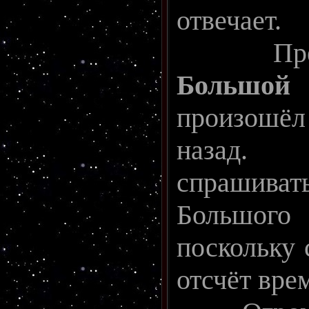
отвечает.
Предпо
Больш
произошё
назад.
спрашиват
Большо
поскольку 
отсчёт вре