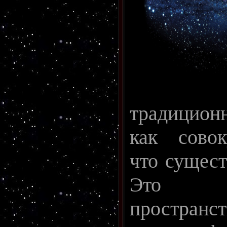
традицион
как совок
что сущест
Это су
пространс