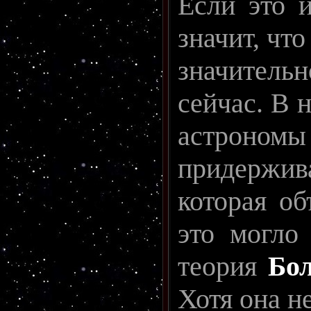
Если это и
значит, чт
значитель
сейчас. В 
астрономы
придержив
которая об
это могло
теория
Бо
Хотя она н