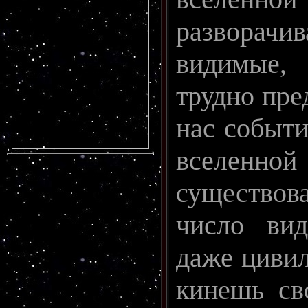
развора
видимые
трудно пре
нас событи
вселен
существов
число вид
даже цивил
кинешь св