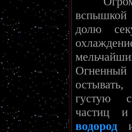
Огромны
вспышкой 
долю сек
охлаждени
мельчай
Огненны
остывать,
густую с
частиц и
водород