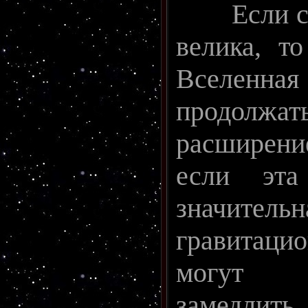
Если скр
велика, т
Вселен
продол
расширен
если эта
значит
гравита
могут 
замедлить