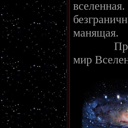
вселенная
безграничн
манящая.
Пригла
мир Вселе