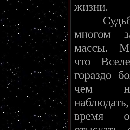
жизни.
Судьба 
многом з
массы. М
что Вселе
гораздо б
чем на
наблюдать
время о
отыскать 