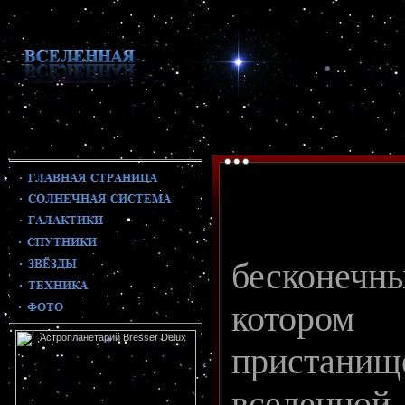
бесконе
которо
пристанищ
вселенной