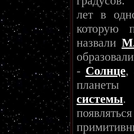
градусов.
лет в одн
которую п
назвали
М
образовали
-
Солнце
,
план
системы
появля
примит