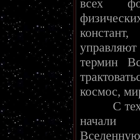
всех фо
физическ
конста
управляют
термин Вс
трактовать
космос, ми
С тех по
начали
Вселен