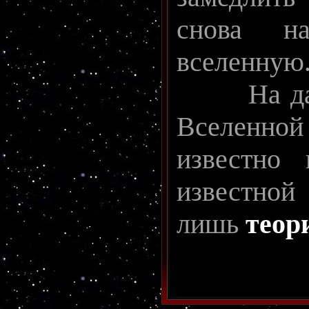
снова на
вселенную
На данн
Вселенн
известно 
известно
лишь
теор