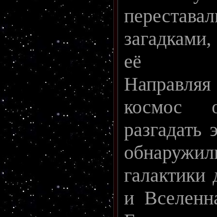
переставал
загадками
её про
Направля
космос 
разгадать 
обнаружил
галактики 
и Вселенн