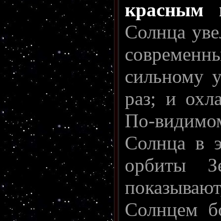
красным 
Солнца уве
современны
сильному у
раз; и охл
По-видимо
Солнца в э
орбиты З
показывают
Солнцем б