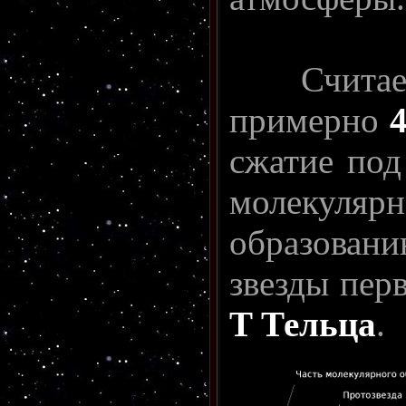
Считает
примерно
сжатие под
молекуля
образован
звезды перв
T Тельца
.