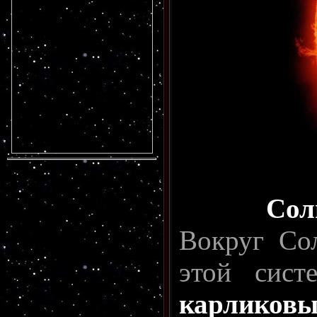
Сол
Вокруг Со
этой сис
карлико