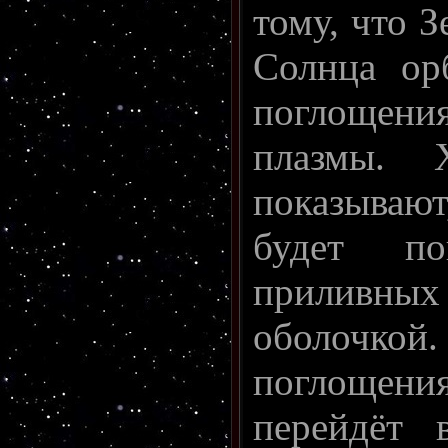
тому, что З
Солнца ор
поглощени
плазмы. 
показывают
будет по
приливных
оболочкой.
поглощен
перейдёт 