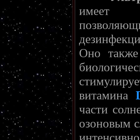
имеет а
позволяю
дезинфекц
Оно также
биологи
стимулиру
витамина
части солн
озоновым с
интенсивно