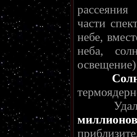
рассеяния
части спек
небе, вмес
неба, сол
освещение)
Сол
термоядерн
Удалённ
миллион
приблизи