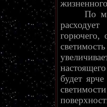
жизненного
По мере 
расходуе
горючего, 
светимос
увеличива
настоящег
будет ярче
светимости
поверхност