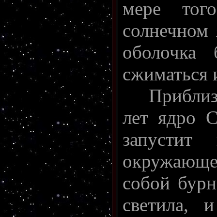
мере тог
солнечном 
оболочка 
сжиматься и
Приблизи
лет ядро С
запустит
окружающей
собой бурн
светила, 