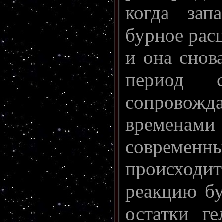
когда зап
бурное рас
и она снов
период с
сопровож
временами 
современны
происходи
реакцию бу
остатки г