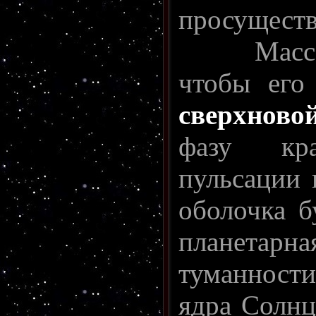
просуществ
Масса Со
чтобы его
сверхново
фазу кра
пульсации 
оболочка б
планетарн
туманност
ядра Солн