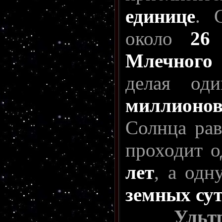
единице
. 
около
26
Млечного
делая од
миллионо
Солнца ра
проходит о
лет
, а од
земных су
Ультрафи