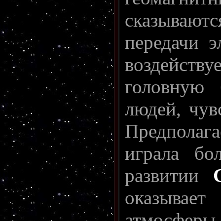
сказываются
передачи э
воздейству
головную 
людей, чув
Предполага
играла бо
развитии
оказывает
атмосферы.