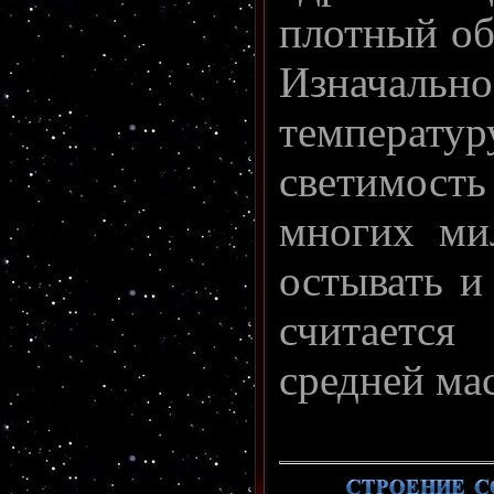
плотный об
Изначальн
температ
светимост
многих ми
остывать и
считается
средней ма