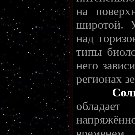
на повер
широтой. 
над горизо
типы биоло
него завис
регионах з
Сол
обладает
напряжён
временем 