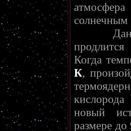
атмосфер
солнечным 
Данная ф
продлитс
Когда темп
К
, произой
термоядер
кислорода
новый ист
размере до