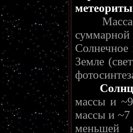
метеориты
Масс
суммарной
Солнечное 
Земле (све
фотосинтеза
Солнц
массы и ~
массы и ~7 
меньшей 